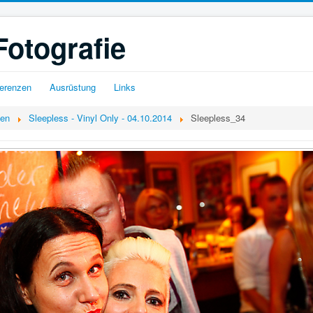
Fotografie
erenzen
Ausrüstung
Links
gen
Sleepless - Vinyl Only - 04.10.2014
Sleepless_34