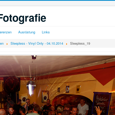
Fotografie
erenzen
Ausrüstung
Links
gen
Sleepless - Vinyl Only - 04.10.2014
Sleepless_19