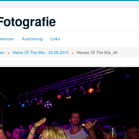
Fotografie
erenzen
Ausrüstung
Links
gen
Heros Of The 90s - 24.08.2013
Heroes Of The 90s_46